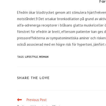
Fa
Efedrin ökar blodtrycket genom att stimulera hjärtfrekve
motståndet.9 Det orsakar bronkodilation på grund av akti
alfa-adrenerga receptorer i blåsans glatta muskelceller ö
fönstret för efedrin är brett, eftersom patienter kan ges
pressoreffekterna av sympatomimetiska aminer och risken 
också associerad med en högre risk för hypertoni, jämför
TAGS
:
LIFESTYLE
,
WOMAN
SHARE
SHARE THE LOVE
THIS
CONTENT
Previous Post
Read
more