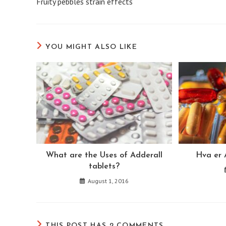
Fruity pebbles strain effects
articles
YOU MIGHT ALSO LIKE
What are the Uses of Adderall
Hva er 
tablets?
August 1, 2016
THIS POST HAS 2 COMMENTS