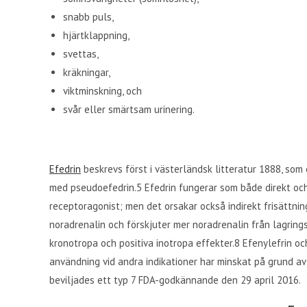
snabb puls,
hjärtklappning,
svettas,
kräkningar,
viktminskning, och
svår eller smärtsam urinering.
Efedrin
beskrevs först i västerländsk litteratur 1888, so
med pseudoefedrin.5 Efedrin fungerar som både direkt och
receptoragonist; men det orsakar också indirekt frisättn
noradrenalin och förskjuter mer noradrenalin från lagrings
kronotropa och positiva inotropa effekter.8 Efenylefrin o
användning vid andra indikationer har minskat på grund av
beviljades ett typ 7 FDA-godkännande den 29 april 2016.