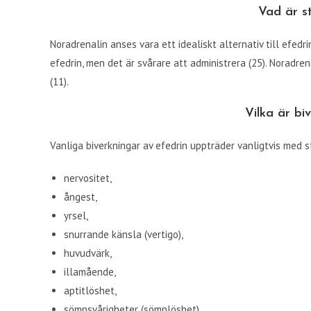
Vad är s
Noradrenalin anses vara ett idealiskt alternativ till efedri
efedrin, men det är svårare att administrera (25). Noradr
(11).
Vilka är bi
Vanliga biverkningar av efedrin uppträder vanligtvis med s
nervositet,
ångest,
yrsel,
snurrande känsla (vertigo),
huvudvärk,
illamående,
aptitlöshet,
sömnsvårigheter (sömnlöshet),