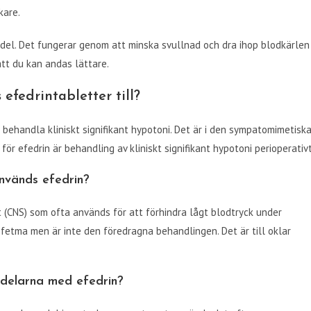
kare.
del. Det fungerar genom att minska svullnad och dra ihop blodkärlen 
att du kan andas lättare.
efedrintabletter till?
behandla kliniskt signifikant hypotoni. Det är i den sympatomimetisk
r efedrin är behandling av kliniskt signifikant hypotoni perioperativt
nvänds efedrin?
 (CNS) som ofta används för att förhindra lågt blodtryck under
 fetma men är inte den föredragna behandlingen. Det är till oklar
rdelarna med efedrin?