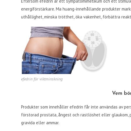
Eftersom efedrin är ett sympatomimetikum och ett stimul
energiförstärkare. Ma huang-innehållande produkter mark
uthållighet, minska trötthet, öka vakenhet, förbättra reak
efedrin för viktminskning
Vem bör
Produkter som innehåller efedrin får inte användas av per
förstorad prostata, ångest och rastlöshet eller glaukom
gravida eller ammar.