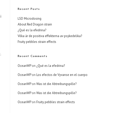
Recent Posts
i
LSD Microdosing
About Red Dragon strain
¿Qué es la efedrina?
Vilka är de positiva effekterna av psykedelika?
Fruity pebbles strain effects
a
.
Recent Comments
OceanWP
on
¿Qué es la efedrina?
OceanWP
on
Los efectos de Vyvanse en el cuerpo
OceanWP
on
Was ist die Abtreibungspille?
OceanWP
on
Was ist die Abtreibungspille?
OceanWP
on
Fruity pebbles strain effects