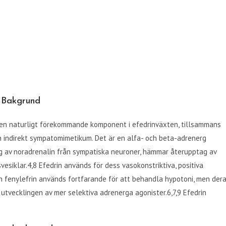
Bakgrund
m en naturligt förekommande komponent i efedrinväxten, tillsammans
 indirekt sympatomimetikum. Det är en alfa- och beta-adrenerg
ing av noradrenalin från sympatiska neuroner, hämmar återupptag av
vesiklar.4,8 Efedrin används för dess vasokonstriktiva, positiva
ch fenylefrin används fortfarande för att behandla hypotoni, men der
 utvecklingen av mer selektiva adrenerga agonister.6,7,9 Efedrin