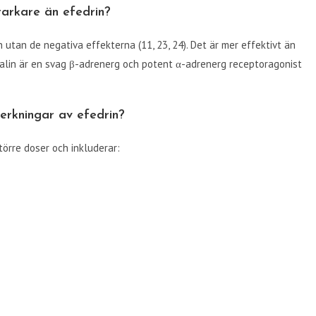
tarkare än efedrin?
n utan de negativa effekterna (11, 23, 24). Det är mer effektivt än
enalin är en svag β-adrenerg och potent α-adrenerg receptoragonist
verkningar av efedrin?
törre doser och inkluderar: