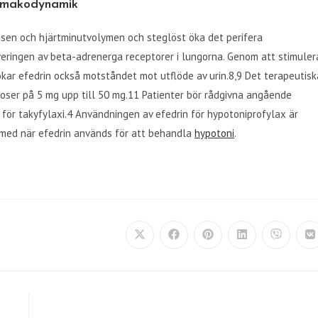
rmakodynamik
nsen och hjärtminutvolymen och steglöst öka det perifera
veringen av beta-adrenerga receptorer i lungorna. Genom att stimuler
kar efedrin också motståndet mot utflöde av urin.8,9 Det terapeutisk
 doser på 5 mg upp till 50 mg.11 Patienter bör rådgivna angående
för takyfylaxi.4 Användningen av efedrin för hypotoniprofylax är
t med när efedrin används för att behandla
hypotoni
.
Opens
Opens
Opens
Opens
Opens
O
in
in
in
in
in
in
a
a
a
a
a
a
new
new
new
new
new
n
window
window
window
window
window
w