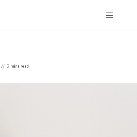
View
website
Menu
3 mins read