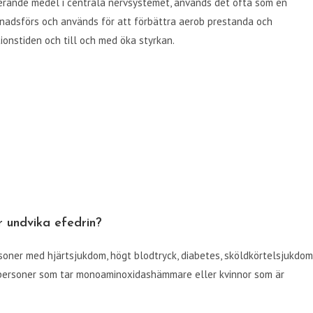
erande medel i centrala nervsystemet, används det ofta som en
nadsförs och används för att förbättra aerob prestanda och
tionstiden och till och med öka styrkan.
 undvika efedrin?
soner med hjärtsjukdom, högt blodtryck, diabetes, sköldkörtelsjukdom
, personer som tar monoaminoxidashämmare eller kvinnor som är